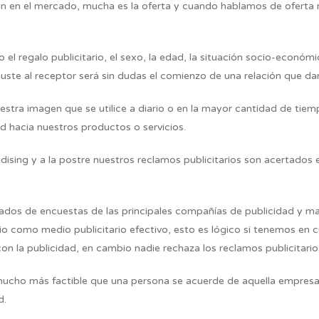
n en el mercado, mucha es la oferta y cuando hablamos de oferta no
do el regalo publicitario, el sexo, la edad, la situación socio-económ
 guste al receptor será sin dudas el comienzo de una relación que da
stra imagen que se utilice a diario o en la mayor cantidad de tiempo 
ad hacia nuestros productos o servicios.
ndising y a la postre nuestros reclamos publicitarios son acertados
vados de encuestas de las principales compañías de publicidad y mar
adio como medio publicitario efectivo, esto es lógico si tenemos en
n la publicidad, en cambio nadie rechaza los reclamos publicitario
mucho más factible que una persona se acuerde de aquella empresa
d.