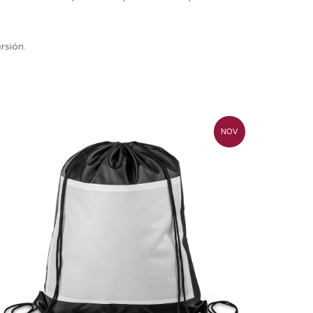
rsión.
NOV