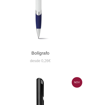
Bolígrafo
desde 0,26€
NOV