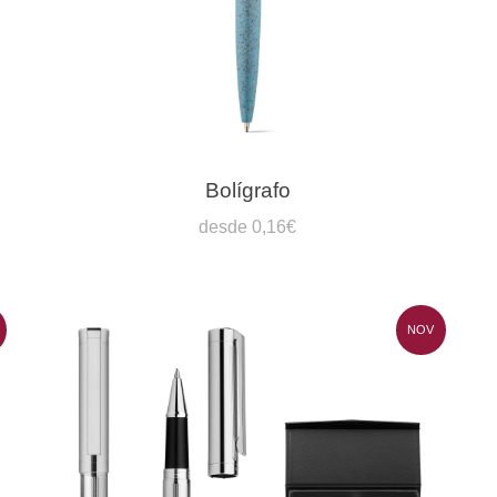
Bolígrafo
desde 0,16€
NOV