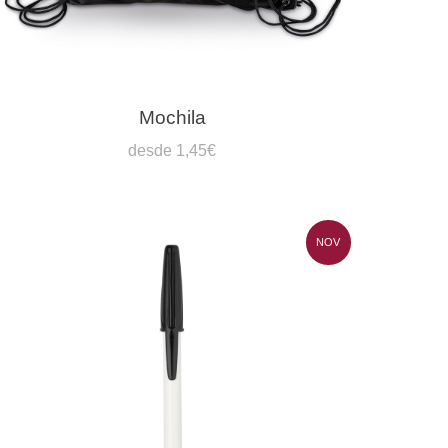
Mochila
desde 1,45€
NOV