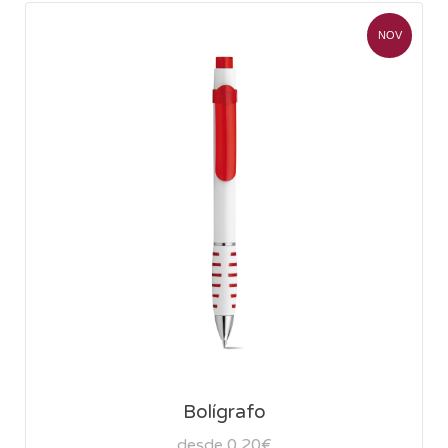
NOV
Bolígrafo
desde 0,20€