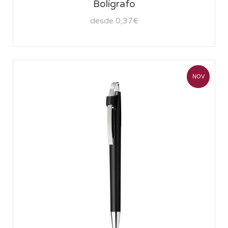
Bolígrafo
desde 0,37€
NOV