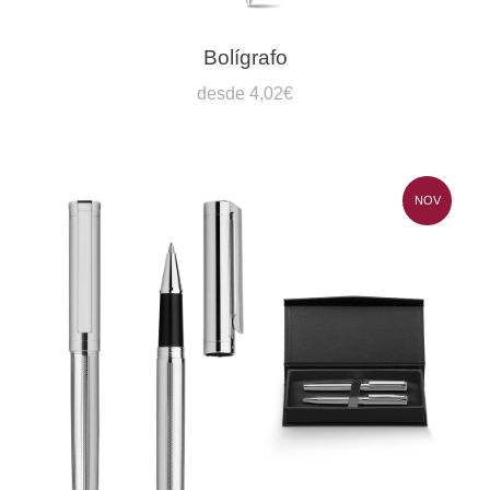
Bolígrafo
desde 4,02€
NOV