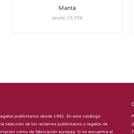
Manta
desde 10,70€
regalos publicitarios desde 1991. En este catálogo
P
na selección de los reclamos publicitarios y regalos de
2
tación como de fabricación europea. Si no encuentra el
T