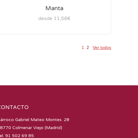
Manta
desde 11,58€
1
2
Ver todos
CONTACTO
árroco Gabriel Mateo Montes. 28
8770 Colmenar Viejo (Madrid)
el. 91 502 69 85