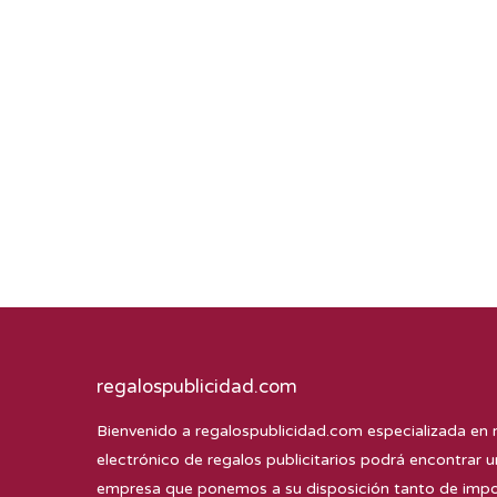
regalospublicidad.com
Bienvenido a
regalospublicidad.com
especializada en 
electrónico de regalos publicitarios podrá encontrar u
empresa que ponemos a su disposición tanto de impor