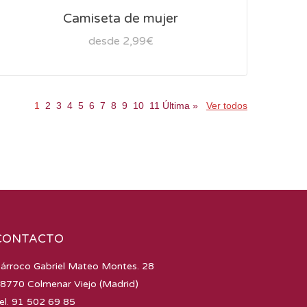
Camiseta de mujer
desde 2,99€
1
2
3
4
5
6
7
8
9
10
11
Última
»
Ver todos
CONTACTO
árroco Gabriel Mateo Montes. 28
8770 Colmenar Viejo (Madrid)
el. 91 502 69 85