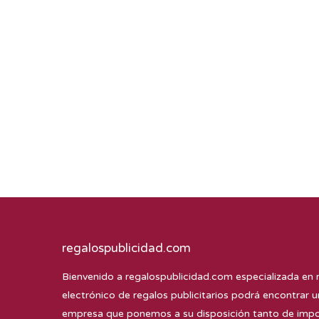
regalospublicidad.com
Bienvenido a
regalospublicidad.com
especializada en 
electrónico de regalos publicitarios podrá encontrar u
empresa que ponemos a su disposición tanto de impor