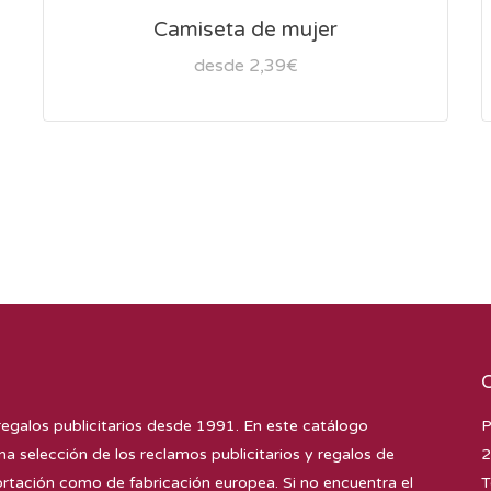
Camiseta de mujer
desde 2,39€
regalos publicitarios desde 1991. En este catálogo
P
na selección de los reclamos publicitarios y regalos de
2
tación como de fabricación europea. Si no encuentra el
T