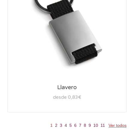
Llavero
desde 0,83€
1
2
3
4
5
6
7
8
9
10
11
Ver todos