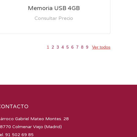
Memoria USB 4GB
Consultar Precio
1
2
3
4
5
6
7
8
9
Ver todos
CONTACTO
árroco Gabriel Mateo Montes. 28
8770 Colmenar Viejo (Madrid)
el. 91 502 69 85