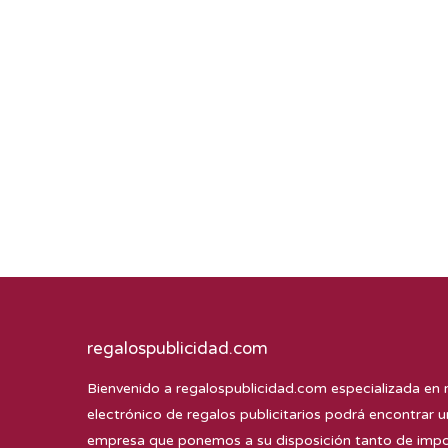
regalospublicidad.com
Bienvenido a
regalospublicidad.com
especializada en 
electrónico de regalos publicitarios podrá encontrar u
empresa que ponemos a su disposición tanto de impor