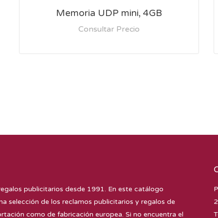
Memoria UDP mini, 4GB
Consultar Precio
regalos publicitarios desde 1991. En este catálogo
P
na selección de los reclamos publicitarios y regalos de
2
tación como de fabricación europea. Si no encuentra el
T