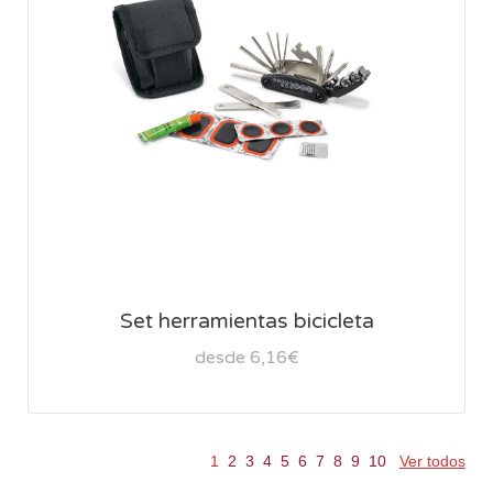
Set herramientas bicicleta
desde 6,16€
1
2
3
4
5
6
7
8
9
10
Ver todos