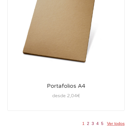
Portafolios A4
desde 2,04€
1
2
3
4
5
Ver todos