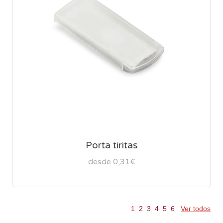
Porta tiritas
desde 0,31€
1
2
3
4
5
6
Ver todos