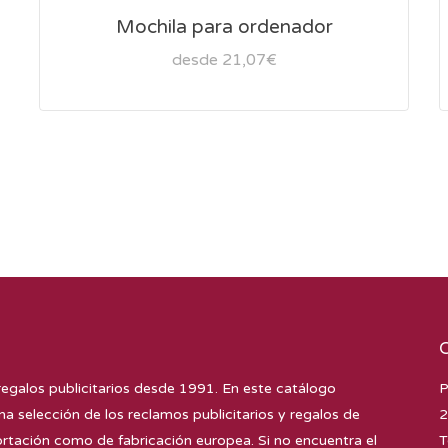
Mochila para ordenador
desde 21,07€
regalos publicitarios desde 1991. En este catálogo
P
na selección de los reclamos publicitarios y regalos de
2
tación como de fabricación europea. Si no encuentra el
T