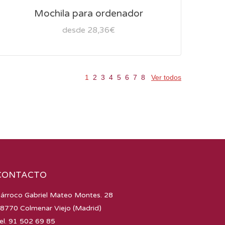
Mochila para ordenador
desde 28,36€
1
2
3
4
5
6
7
8
Ver todos
CONTACTO
árroco Gabriel Mateo Montes. 28
8770 Colmenar Viejo (Madrid)
el. 91 502 69 85