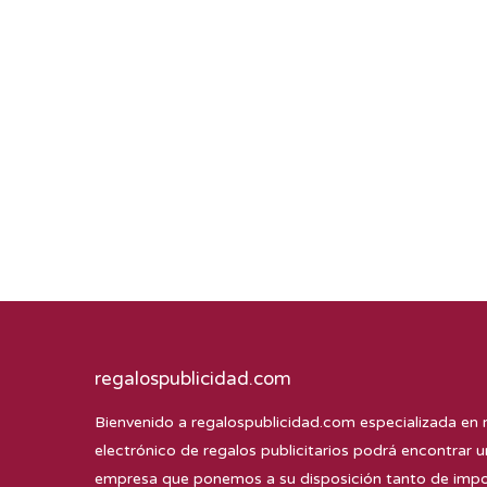
regalospublicidad.com
Bienvenido a
regalospublicidad.com
especializada en 
electrónico de regalos publicitarios podrá encontrar u
empresa que ponemos a su disposición tanto de impor